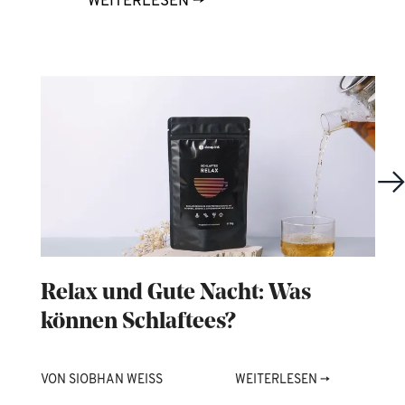
WEITERLESEN
→
Relax und Gute Nacht: Was
D
können Schlaftees?
i
VON
SIOBHAN WEISS
WEITERLESEN
→
V