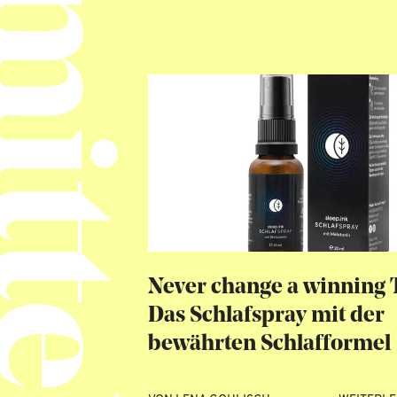
Schlafbeere
Never change a winning
Das Schlafspray mit der
bewährten Schlafformel
WEITERLESEN
→