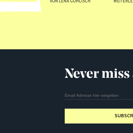
VON
LENA GOHLISCH
WEITERL
Never miss 
SUBSCR