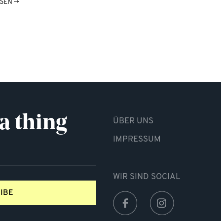
ESEN
→
a thing
ÜBER UNS
IMPRESSUM
WIR SIND SOCIAL
IBE