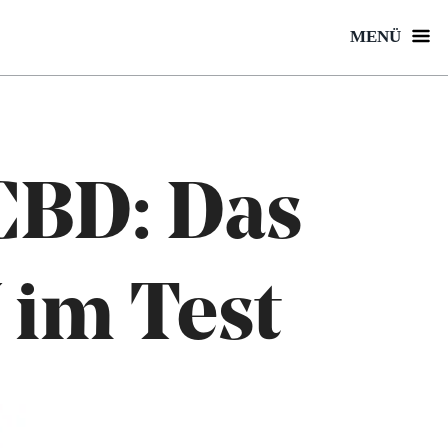
MENÜ
 CBD: Das
im Test