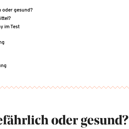
ch oder gesund?
ttel?
y im Test
ng
tung
efährlich oder gesund?