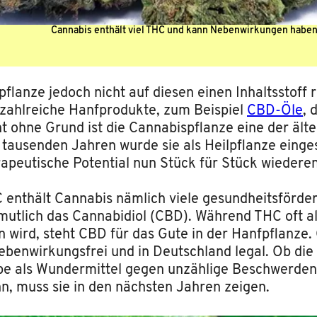
Cannabis enthält viel THC und kann Nebenwirkungen haben
fpflanze jedoch nicht auf diesen einen Inhaltsstoff
s zahlreiche Hanfprodukte, zum Beispiel
CBD-Öle
, 
t ohne Grund ist die Cannabispflanze eine der ält
 tausenden Jahren wurde sie als Heilpflanze einges
rapeutische Potential nun Stück für Stück wiedere
enthält Cannabis nämlich viele gesundheitsförder
mutlich das Cannabidiol (CBD). Während THC oft al
 wird, steht CBD für das Gute in der Hanfpflanze.
t nebenwirkungsfrei und in Deutschland legal. Ob di
 als Wundermittel gegen unzählige Beschwerden
n, muss sie in den nächsten Jahren zeigen.