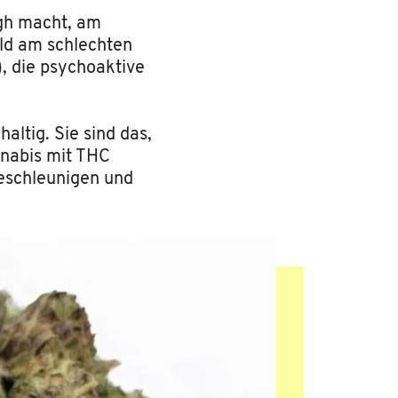
igh macht, am
ld am schlechten
, die psychoaktive
ltig. Sie sind das,
nabis mit THC
eschleunigen und