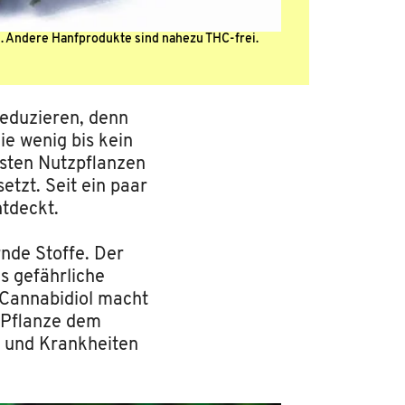
. Andere Hanfprodukte sind nahezu THC-frei.
 reduzieren, denn
die wenig bis kein
esten Nutzpflanzen
etzt. Seit ein paar
ntdeckt.
nde Stoffe. Der
s gefährliche
 Cannabidiol macht
e Pflanze dem
 und Krankheiten