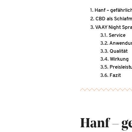
Hanf – gefährli
CBD als Schlafmi
VAAY Night Spra
Service
Anwendu
Qualität
Wirkung
Preisleis
Fazit
Hanf – g