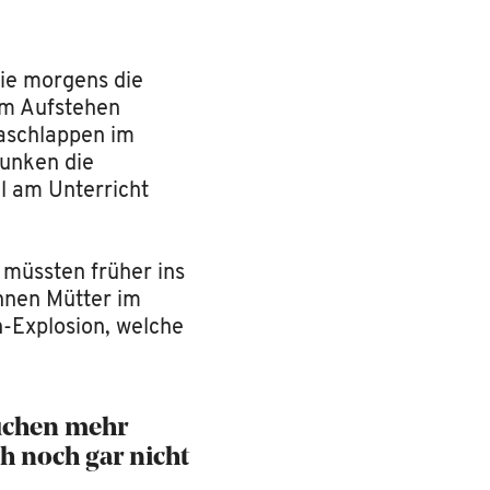
die morgens die
um Aufstehen
Waschlappen im
runken die
l am Unterricht
 müssten früher ins
ähnen Mütter im
-Explosion, welche
auchen mehr
h noch gar nicht