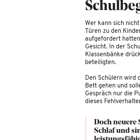
Schulbe
Wer kann sich nicht
Türen zu den Kinde
aufgefordert hatte
Gesicht. In der Sch
Klassenbänke drück
beteiligten.
Den Schülern wird d
Bett gehen und soll
Gespräch nur die P
dieses Fehlverhalte
Doch neuere S
Schlaf und si
leistungsfähi