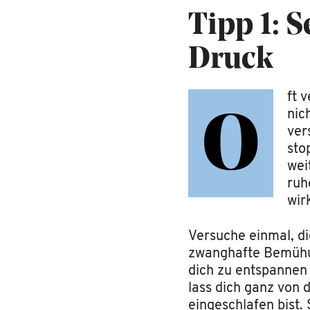
Tipp 1:
Se
Druck
ft 
nic
O
ver
sto
wei
ruh
wir
Versuche einmal, d
zwanghafte Bemühung
dich zu entspannen 
lass dich ganz von 
eingeschlafen bist. 