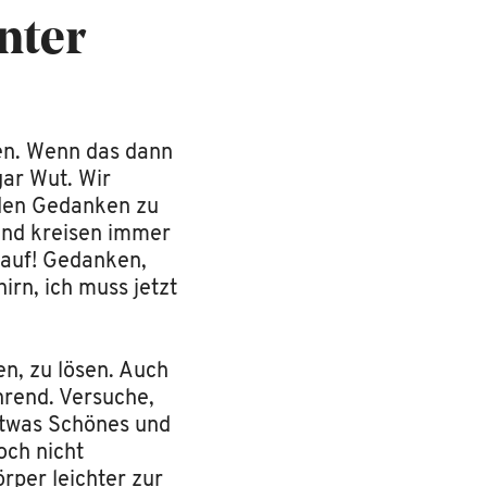
unter
sen. Wenn das dann
gar Wut. Wir
nden Gedanken zu
und kreisen immer
 auf! Gedanken,
irn, ich muss jetzt
n, zu lösen. Auch
hrend. Versuche,
 etwas Schönes und
och nicht
örper leichter zur