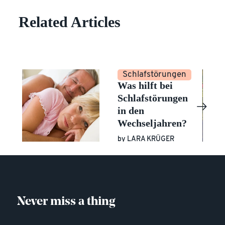
Related Articles
en
Schlafstörungen
nd:
Was hilft bei
g
Schlafstörungen
me
in den
Wechseljahren?
by
LARA KRÜGER
Never miss a thing